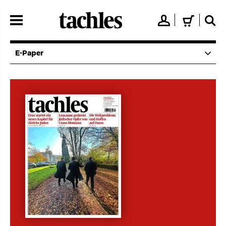
Direkt
zum
👤
🛒
🔍
Inhalt
E-Paper