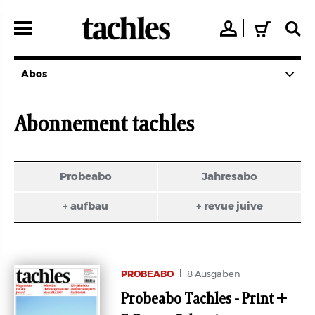
Direkt
zum
👤
🛒
🔍
Inhalt
Abos
Abonnement tachles
Probeabo
Jahresabo
+ aufbau
+ revue juive
PROBEABO
8 Ausgaben
Probeabo Tachles - Print +