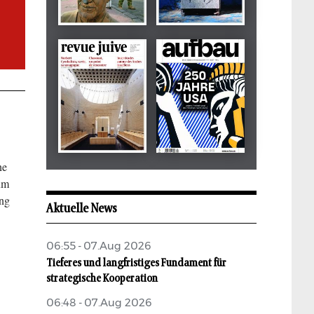
Dezember 2024
März 2026
tachles
Beilage
ne
Mai 2026
Mai 2026
um
revue juive
aufbau
ung
Aktuelle News
06:55 - 07.Aug 2026
Tieferes und langfristiges Fundament für
strategische Kooperation
06:48 - 07.Aug 2026