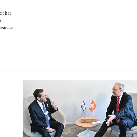
it hat
n
rstösse