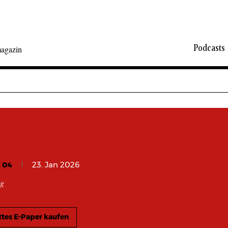
Podcasts
agazin
 04
23. Jan 2026
ng
tes E-Paper kaufen