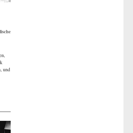
ische
en,
ik
n, und