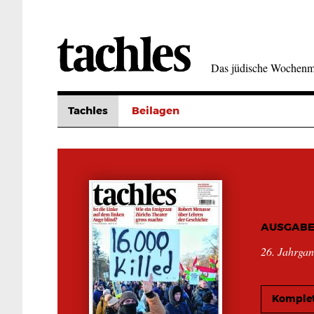
Direkt
zum
Inhalt
Das jüdische Wochenm
Tachles
Beilagen
AUSGABE
26. Jahrga
Komplet