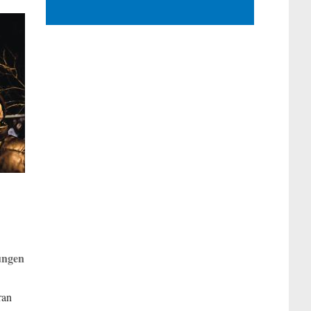
gungen
ran