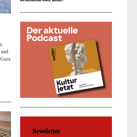
ic
 und
n Gaza
Newsletter