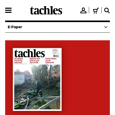
Direkt
zum
👤
🛒
🔍
Inhalt
E-Paper