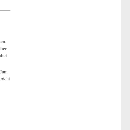
en,
ther
abei
Juni
ericht