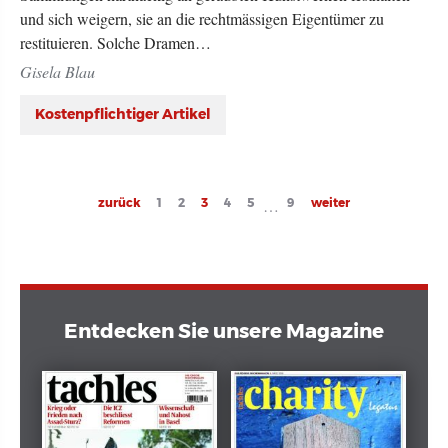
und sich weigern, sie an die rechtmässigen Eigentümer zu
restituieren. Solche Dramen…
Gisela Blau
Kostenpflichtiger Artikel
Seitennummerierung
Previous
zurück
Page
1
Page
2
Current
3
Page
4
Page
5
Page
9
Next
weiter
…
page
page
page
Entdecken Sie unsere Magazine