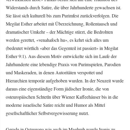
Widerstands durch Satire, die über Jahrhunderte gewachsen ist.
Sie lässt sich kulturell bis zum Purimfest zurückverfolgen. Die
Megilat Esther arbeitet mit Überzeichnung, Rollentausch und
dramatischer Umkehr – der Mächtige stürzt, die Bedrohten
werden gerettet, «venahafoch hu», es kehrt sich alles um
(bedeutet wörtlich «aber das Gegenteil ist passiert» in Megilat
Esther 9:1). Aus diesem Motiv entwickelte sich im Laufe der
Jahrhunderte eine lebendige Praxis von Purimspielen, Parodien
und Maskeraden, in denen Autoritäten verspottet und
Hierarchien temporär aufgehoben wurden. In der Neuzeit wurde
daraus eine eigenständige Form jüdischer Ironie, die von
osteuropäischen Schtetln über Wiener Kaffeehäuser bis in die
moderne israelische Satire reicht und Humor als Mittel
gesellschaftlicher Selbstvergewisserung nutzt.
Gerade in Osteuropa wie auch im Maghreb wurde Ironie zu