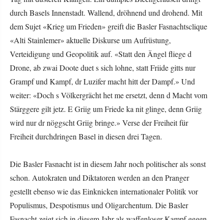
durch Basels Innenstadt. Wallend, dröhnend und drohend. Mit
dem Sujet «Krieg um Frieden» greift die Basler Fasnachtsclique
«Alti Stainlemer» aktuelle Diskurse um Aufrüstung,
Verteidigung und Geopolitik auf. «Statt den Ängel fliege d
Drone, ab zwai Doote duet s sich lohne, statt Friide gitts nur
Grampf und Kampf, dr Luzifer macht hitt der Dampf.» Und
weiter: «Doch s Völkergrächt het me ersetzt, denn d Macht vom
Stärggere gilt jetz. E Griig um Friede ka nit glinge, denn Griig
wird nur dr nöggscht Griig bringe.» Verse der Freiheit für
Freiheit durchdringen Basel in diesen drei Tagen.
Die Basler Fasnacht ist in diesem Jahr noch politischer als sonst
schon. Autokraten und Diktatoren werden an den Pranger
gestellt ebenso wie das Einknicken internationaler Politik vor
Populismus, Despotismus und Oligarchentum. Die Basler
Fasnacht zeigt sich in diesem Jahr als waffenloser Kampf gegen