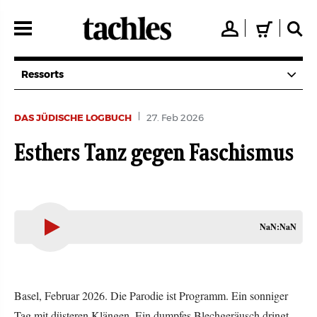
Direkt
zum
👤
🛒
🔍
Inhalt
Ressorts
DAS JÜDISCHE LOGBUCH
27. Feb 2026
Esthers Tanz gegen Faschismus
NaN:NaN
Basel, Februar 2026. Die Parodie ist Programm. Ein sonniger
Tag mit düsteren Klängen. Ein dumpfes Blechgeräusch dringt