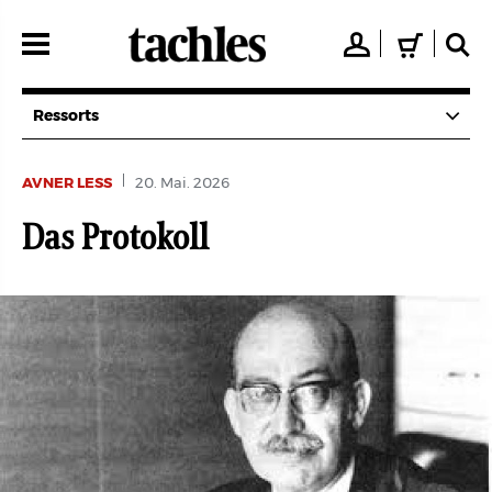
Direkt
zum
👤
🛒
🔍
Inhalt
Ressorts
AVNER LESS
20. Mai. 2026
Das Protokoll