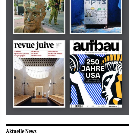
Dezember 2024
März 2026
tachles
Beilage
Mai 2026
Mai 2026
revue juive
aufbau
Aktuelle News