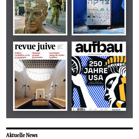
Dezember 2024
März 2026
tachles
Beilage
Mai 2026
Mai 2026
revue juive
aufbau
Aktuelle News