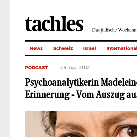
Direkt
zum
Inhalt
Das jüdische Wochenm
News
Schweiz
Israel
Internationa
PODCAST
09. Apr. 2012
Psychoanalytikerin Madelein
Erinnerung - Vom Auszug au