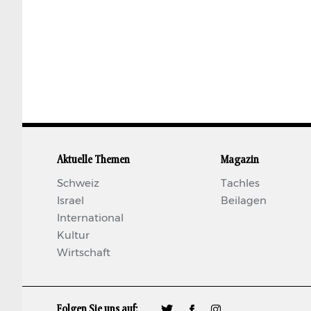
Aktuelle Themen
Magazin
Schweiz
Tachles
Israel
Beilagen
International
Kultur
Wirtschaft
Folgen Sie uns auf:
🐦
𝖿
📷