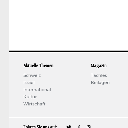
Aktuelle Themen
Magazin
Schweiz
Tachles
Israel
Beilagen
International
Kultur
Wirtschaft
Folgen Sie uns auf:
🐦
𝖿
📷