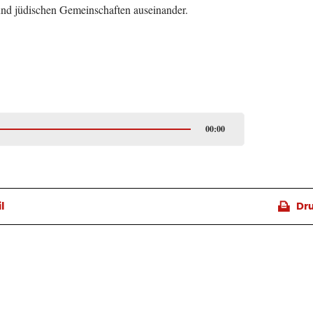
und jüdischen Gemeinschaften auseinander.
00:00
📠
l
Dr