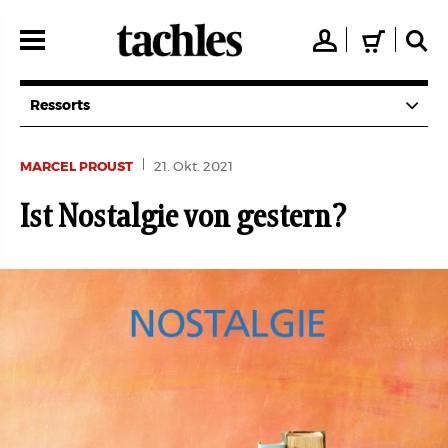
Direkt
zum
👤
🛒
🔍
Inhalt
Ressorts
MARCEL PROUST
21. Okt. 2021
Ist Nostalgie von gestern?