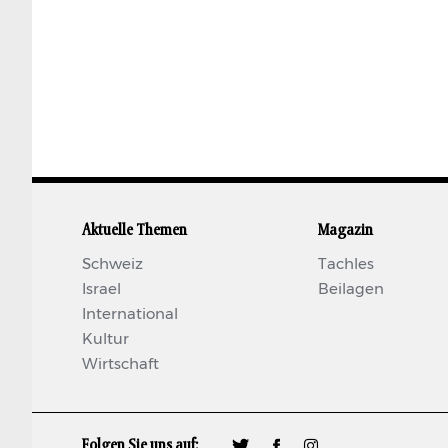
Aktuelle Themen
Magazin
Schweiz
Tachles
Israel
Beilagen
International
Kultur
Wirtschaft
Folgen Sie uns auf:
🐦
𝖿
📷