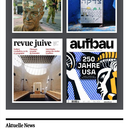
Dezember 2024
März 2026
tachles
Beilage
Mai 2026
Mai 2026
revue juive
aufbau
Aktuelle News