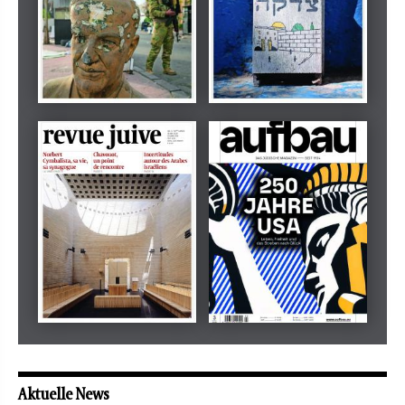
Dezember 2024
März 2026
tachles
Beilage
Mai 2026
Mai 2026
revue juive
aufbau
Aktuelle News