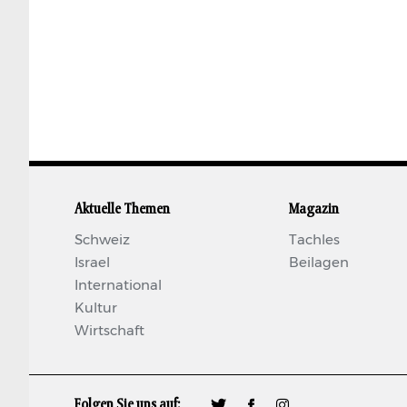
Aktuelle Themen
Magazin
Schweiz
Tachles
Israel
Beilagen
International
Kultur
Wirtschaft
Folgen Sie uns auf:
🐦
𝖿
📷