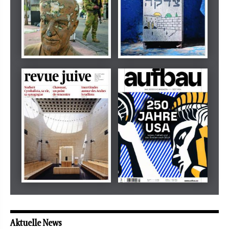
Dezember 2024
März 2026
tachles
Beilage
Mai 2026
Mai 2026
revue juive
aufbau
Aktuelle News