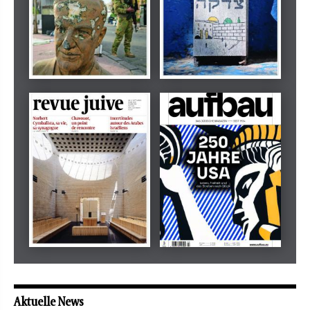
Dezember 2024
März 2026
tachles
Beilage
Mai 2026
Mai 2026
revue juive
aufbau
Aktuelle News