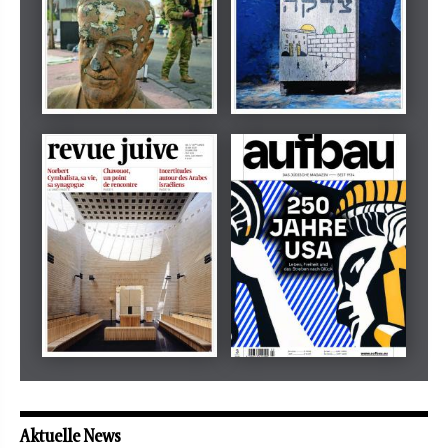
Dezember 2024
März 2026
tachles
Beilage
Mai 2026
Mai 2026
revue juive
aufbau
Aktuelle News