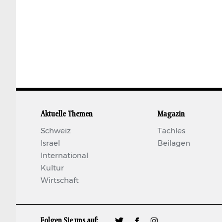
Aktuelle Themen
Magazin
Schweiz
Tachles
Israel
Beilagen
International
Kultur
Wirtschaft
Folgen Sie uns auf:
🐦
𝖿
📷