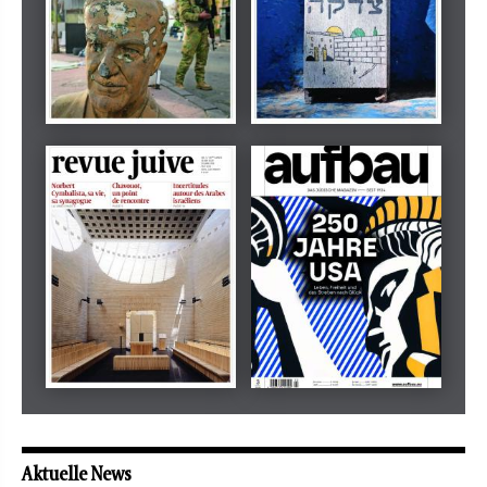
Dezember 2024
März 2026
tachles
Beilage
Mai 2026
Mai 2026
revue juive
aufbau
Aktuelle News