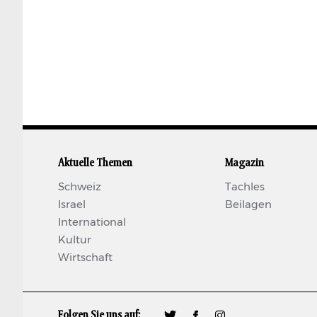
Aktuelle Themen
Magazin
Schweiz
Tachles
Israel
Beilagen
International
Kultur
Wirtschaft
Folgen Sie uns auf:
🐦
𝖿
📷