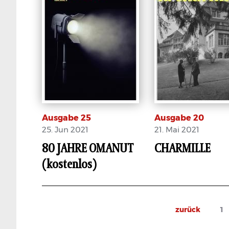
Ausgabe 25
Ausgabe 20
25. Jun 2021
21. Mai 2021
80 JAHRE OMANUT
CHARMILLE
(kostenlos)
E-Paper
E-Paper
Seitennummerierung
Previous
zurück
Pa
1
page