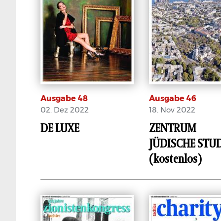
Ausgabe 48
Ausgabe 46
02. Dez 2022
18. Nov 2022
DE LUXE
ZENTRUM
JÜDISCHE STU
E-Paper
E-Paper
(kostenlos)