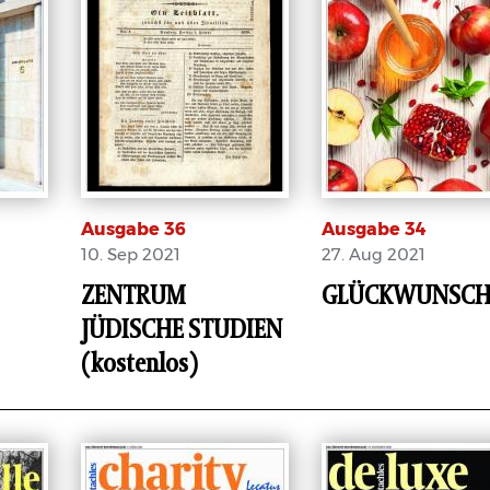
Ausgabe 36
Ausgabe 34
10. Sep 2021
27. Aug 2021
ZENTRUM
GLÜCKWUNSC
JÜDISCHE STUDIEN
E-Paper
E-Paper
(kostenlos)