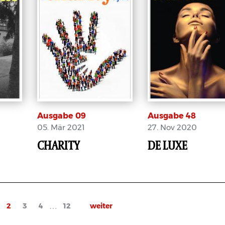
Ausgabe 09
Ausgabe 48
05. Mär 2021
27. Nov 2020
CHARITY
DE LUXE
E-Paper
E-Paper
…
ge
Current
2
Page
3
Page
4
Page
12
Next
weiter
page
page