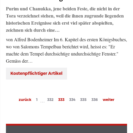
Purim und Chanukka, jene beiden Feste, die nicht in der
Tora verzeichnet stehen, weil die ihnen zugrunde liegenden
historischen Ereignisse sich erst viel später abspielten,
zeichnen sich durch eine…
von Alfred Bodenheimer Im 6. Kapitel des ersten Königsbuches,
wo von Salomons Tempelbau berichtet wird, heisst es: "Er
machte dem Tempel durchsichtige undurchsichtige Fenster."
Gemäss der…
Kostenpflichtiger Artikel
Seitennummerierung
Previous
zurück
Page
1
Page
332
Current
333
Page
334
Page
335
Page
336
Next
weiter
…
page
page
page