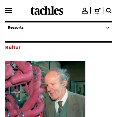
Direkt
zum
👤
🛒
🔍
Inhalt
Ressorts
Kultur