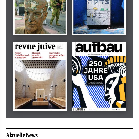
Dezember 2024
März 2026
tachles
Beilage
Mai 2026
Mai 2026
revue juive
aufbau
Aktuelle News