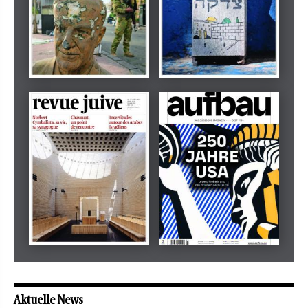
Dezember 2024
März 2026
tachles
Beilage
Mai 2026
Mai 2026
revue juive
aufbau
Aktuelle News