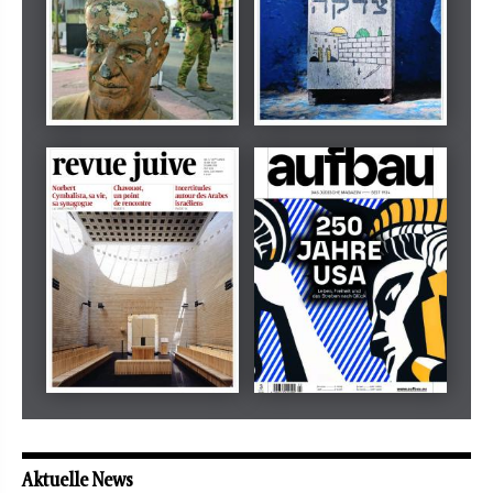
Dezember 2024
März 2026
tachles
Beilage
Mai 2026
Mai 2026
revue juive
aufbau
Aktuelle News