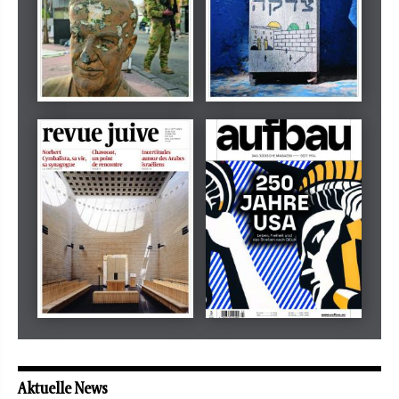
Dezember 2024
März 2026
tachles
Beilage
Mai 2026
Mai 2026
revue juive
aufbau
Aktuelle News