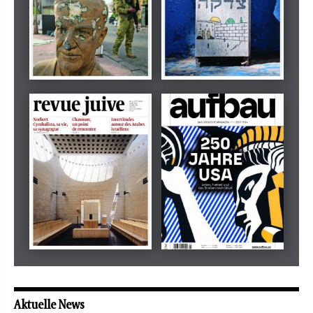
Dezember 2024
März 2026
tachles
Beilage
Mai 2026
Mai 2026
revue juive
aufbau
Aktuelle News