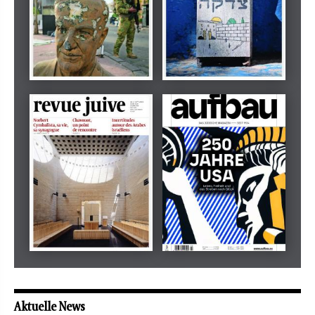
Dezember 2024
März 2026
tachles
Beilage
Mai 2026
Mai 2026
revue juive
aufbau
Aktuelle News