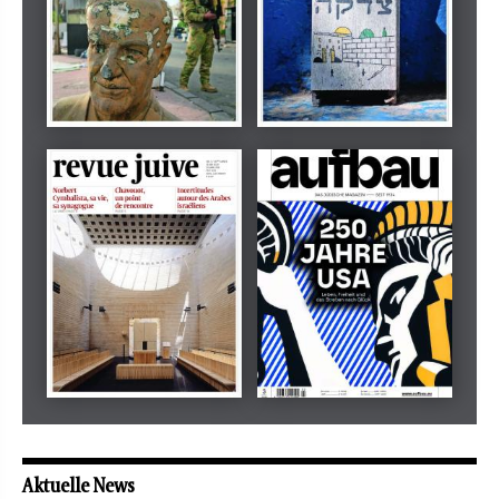
Dezember 2024
März 2026
tachles
Beilage
Mai 2026
Mai 2026
revue juive
aufbau
Aktuelle News