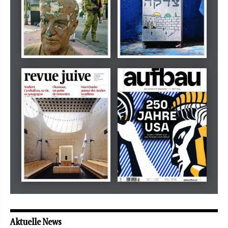
Dezember 2024
März 2026
tachles
Beilage
Mai 2026
Mai 2026
revue juive
aufbau
Aktuelle News