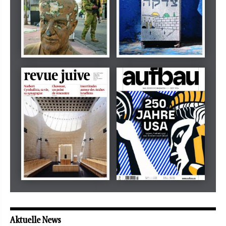
Dezember 2024
März 2026
tachles
Beilage
Mai 2026
Mai 2026
revue juive
aufbau
Aktuelle News