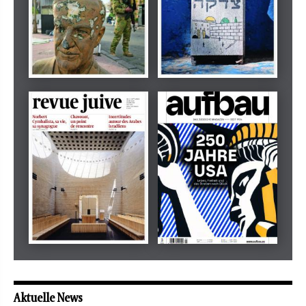
Dezember 2024
März 2026
tachles
Beilage
Mai 2026
Mai 2026
revue juive
aufbau
Aktuelle News