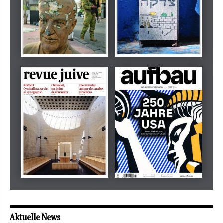
Dezember 2024
März 2026
tachles
Beilage
Mai 2026
Mai 2026
revue juive
aufbau
Aktuelle News