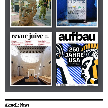
Dezember 2024
März 2026
tachles
Beilage
Mai 2026
Mai 2026
revue juive
aufbau
Aktuelle News