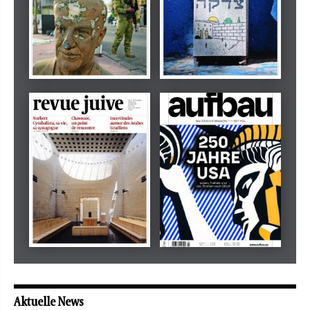
Dezember 2024
März 2026
tachles
Beilage
Mai 2026
Mai 2026
revue juive
aufbau
Aktuelle News