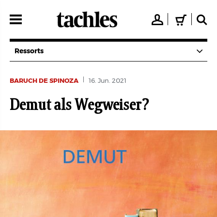
Direkt
zum
👤
🛒
🔍
Inhalt
Ressorts
BARUCH DE SPINOZA
16. Jun. 2021
Demut als Wegweiser?