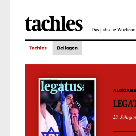
Direkt
zum
Inhalt
Das jüdische Wochenm
Tachles
Beilagen
AUSGABE
LEGAT
23. Jahrga