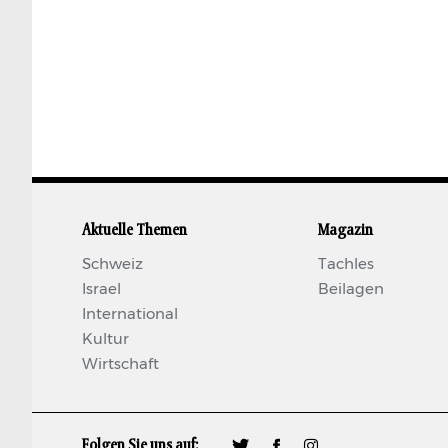
Aktuelle Themen
Magazin
Schweiz
Tachles
Israel
Beilagen
International
Kultur
Wirtschaft
Folgen Sie uns auf:
🐦
𝖿
📷