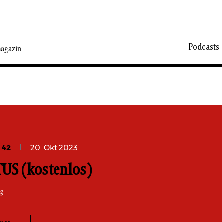
Podcasts
agazin
 42
20. Okt 2023
US (kostenlos)
ng