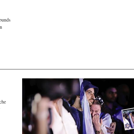
ebunds
en
sche