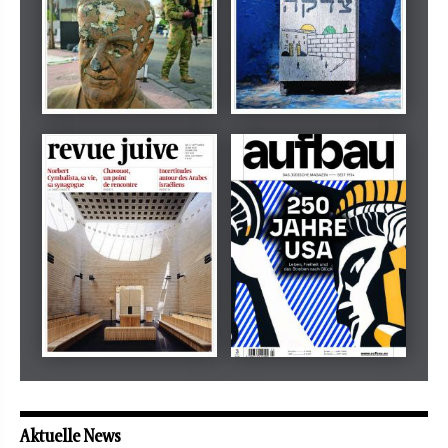
Dezember 2024
März 2026
tachles
Beilage
Mai 2026
Mai 2026
revue juive
aufbau
Aktuelle News