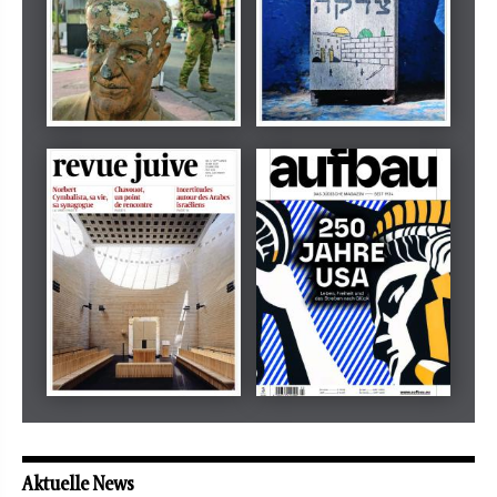
Dezember 2024
März 2026
tachles
Beilage
Mai 2026
Mai 2026
revue juive
aufbau
Aktuelle News