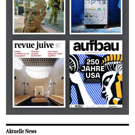
Dezember 2024
März 2026
tachles
Beilage
Mai 2026
Mai 2026
revue juive
aufbau
Aktuelle News