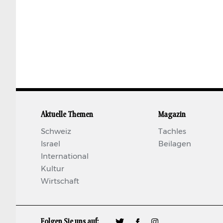
Aktuelle Themen
Magazin
Schweiz
Tachles
Israel
Beilagen
International
Kultur
Wirtschaft
Folgen Sie uns auf:
🐦
𝖿
📷