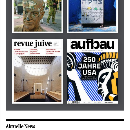
Dezember 2024
März 2026
tachles
Beilage
Mai 2026
Mai 2026
revue juive
aufbau
Aktuelle News