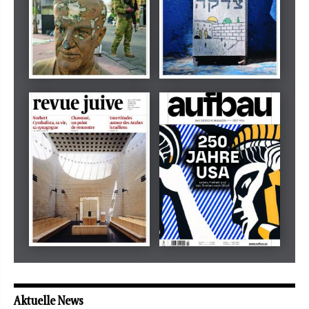
Dezember 2024
März 2026
tachles
Beilage
Mai 2026
Mai 2026
revue juive
aufbau
Aktuelle News