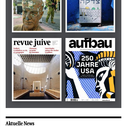
Dezember 2024
März 2026
tachles
Beilage
Mai 2026
Mai 2026
revue juive
aufbau
Aktuelle News