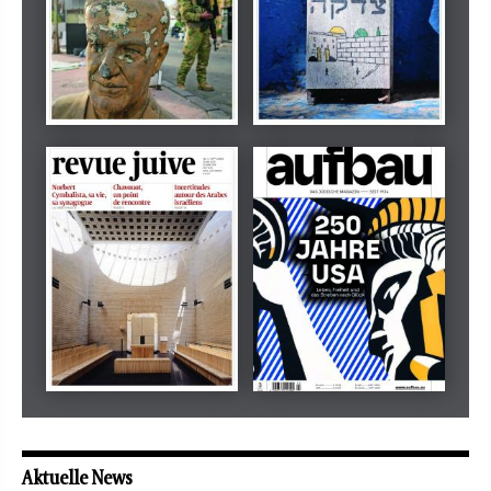
Dezember 2024
März 2026
tachles
Beilage
Mai 2026
Mai 2026
revue juive
aufbau
Aktuelle News