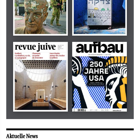
Dezember 2024
März 2026
tachles
Beilage
Mai 2026
Mai 2026
revue juive
aufbau
Aktuelle News