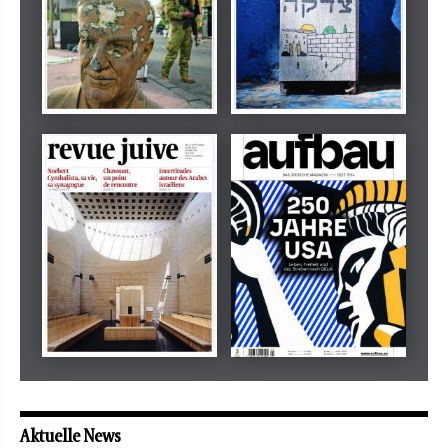
Dezember 2024
März 2026
tachles
Beilage
Mai 2026
Mai 2026
revue juive
aufbau
Aktuelle News