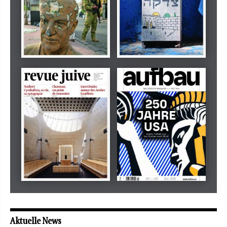
Dezember 2024
März 2026
tachles
Beilage
Mai 2026
Mai 2026
revue juive
aufbau
Aktuelle News